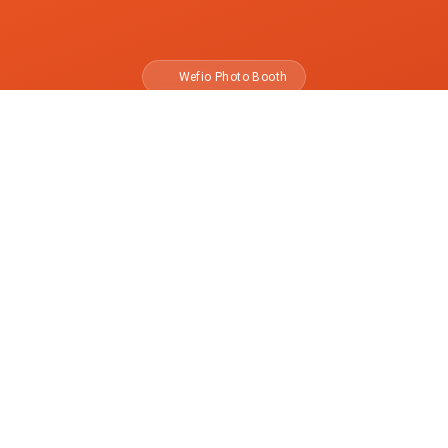
Wefio Photo Booth
 Merasakan Perbedaa
iarkan kami menghadirkan keajaiban Wefio ke event An
berikutnya
Hubungi Kami via WhatsApp
Respon cepat dalam hitungan menit