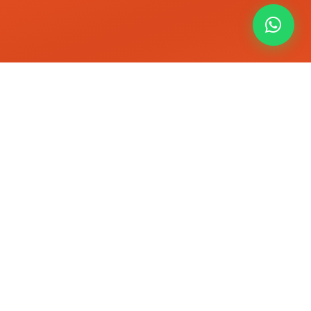
nnya?
da