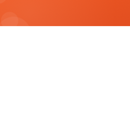
Siap
B