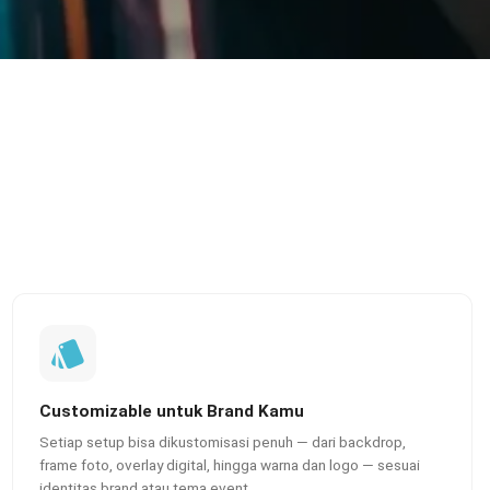
Customizable untuk Brand Kamu
Setiap setup bisa dikustomisasi penuh — dari backdrop,
frame foto, overlay digital, hingga warna dan logo — sesuai
identitas brand atau tema event.