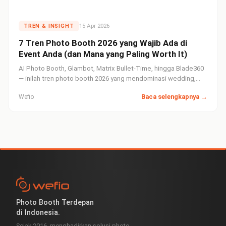
15 Apr 2026
TREN & INSIGHT
7 Tren Photo Booth 2026 yang Wajib Ada di
Event Anda (dan Mana yang Paling Worth It)
AI Photo Booth, Glambot, Matrix Bullet-Time, hingga Blade360
— inilah tren photo booth 2026 yang mendominasi wedding,
corporate event, dan brand activation di Indonesia. Panduan
Baca selengkapnya →
Wefio
lengkap untuk event organizer dan brand manager.
Photo Booth Terdepan
di Indonesia.
Sejak 2016, menghadirkan solusi photo