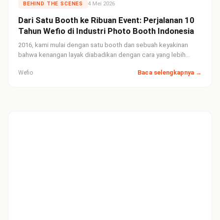
4 Mei 2026
BEHIND THE SCENES
Dari Satu Booth ke Ribuan Event: Perjalanan 10
Tahun Wefio di Industri Photo Booth Indonesia
2016, kami mulai dengan satu booth dan sebuah keyakinan
bahwa kenangan layak diabadikan dengan cara yang lebih
kreatif. Inilah cerita bagaimana Wefio tumbuh menjadi nama
Baca selengkapnya →
Wefio
yang dipercaya di ribuan pernikahan dan event korporat di
seluruh Indonesia.