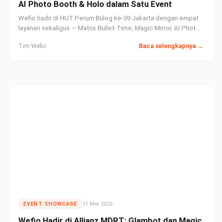
AI Photo Booth & Holo dalam Satu Event
Wefio hadir di HUT Perum Bulog ke-59 Jakarta dengan empat
layanan sekaligus — Matrix Bullet-Time, Magic Mirror, AI Photo
Booth, dan Holo — untuk memeriahkan perayaan BUMN
Baca selengkapnya →
Tim Wefio
strategis Indonesia.
11 Mei 2026
EVENT SHOWCASE
Wefio Hadir di Allianz MDRT: Glambot dan Magic