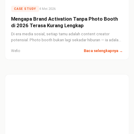
4 Mei 2026
CASE STUDY
Mengapa Brand Activation Tanpa Photo Booth
di 2026 Terasa Kurang Lengkap
Di era media sosial, setiap tamu adalah content creator
potensial. Photo booth bukan lagi sekadar hiburan — ia adalah
mesin user-generated content yang bisa memperluas
Baca selengkapnya →
Wefio
jangkauan brand Anda jauh melampaui venue.