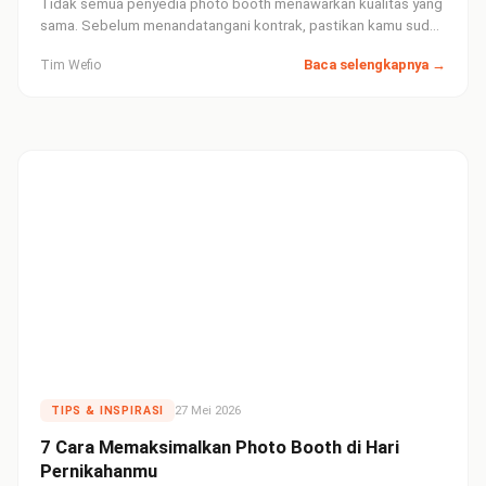
Tidak semua penyedia photo booth menawarkan kualitas yang
sama. Sebelum menandatangani kontrak, pastikan kamu sudah
mengajukan 10 pertanyaan krusial ini — dan perhatikan
Baca selengkapnya →
Tim Wefio
bagaimana mereka menjawabnya.
27 Mei 2026
TIPS & INSPIRASI
7 Cara Memaksimalkan Photo Booth di Hari
Pernikahanmu