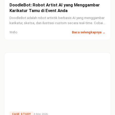
DoodleBot: Robot Artist AI yang Menggambar
Karikatur Tamu di Event Anda
DoodleBot adalah robot artistik berbasis AI yang menggambar
karikatur, sketsa, dan ilustrasi custom secara real-time. Cobain
sekarang di event Anda — souvenir unik yang nggak bakal
Baca selengkapnya →
Wefio
terlupakan.
4 Mei 2026
CASE STUDY