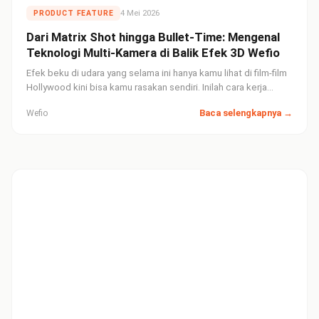
4 Mei 2026
PRODUCT FEATURE
Dari Matrix Shot hingga Bullet-Time: Mengenal
Teknologi Multi-Kamera di Balik Efek 3D Wefio
Efek beku di udara yang selama ini hanya kamu lihat di film-film
Hollywood kini bisa kamu rasakan sendiri. Inilah cara kerja
sistem 10 kamera Matrix yang membuat momen biasa terlihat
Baca selengkapnya →
Wefio
sinematik.