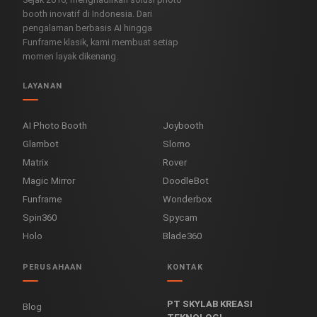
booth inovatif di Indonesia. Dari
pengalaman berbasis AI hingga
Funframe klasik, kami membuat setiap
momen layak dikenang.
LAYANAN
AI Photo Booth
Joybooth
Glambot
Slomo
Matrix
Rover
Magic Mirror
DoodleBot
Funframe
Wonderbox
Spin360
Spycam
Holo
Blade360
PERUSAHAAN
KONTAK
PT SKYLAB KREASI
Blog