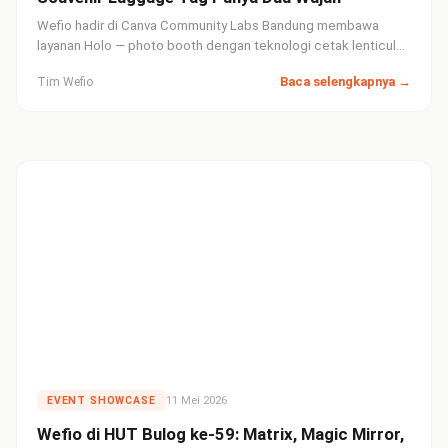
Wefio hadir di Canva Community Labs Bandung membawa
layanan Holo — photo booth dengan teknologi cetak lenticular
yang menghasilkan luggage tag eksklusif berisi foto yang
Baca selengkapnya →
Tim Wefio
berubah tampilan saat dimiringkan.
11 Mei 2026
EVENT SHOWCASE
Wefio di HUT Bulog ke-59: Matrix, Magic Mirror,