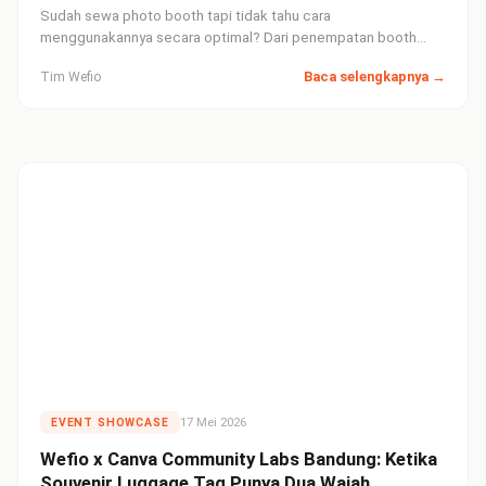
Sudah sewa photo booth tapi tidak tahu cara
menggunakannya secara optimal? Dari penempatan booth
hingga briefing tamu, inilah tujuh hal yang bikin sesi foto booth
Baca selengkapnya →
Tim Wefio
di hari pernikahanmu benar-benar tak terlupakan.
17 Mei 2026
EVENT SHOWCASE
Wefio x Canva Community Labs Bandung: Ketika
Souvenir Luggage Tag Punya Dua Wajah