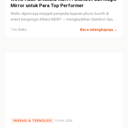
Mirror untuk Para Top Performer
Wefio dipercaya menjadi penyedia layanan photo booth di
event bergengsi Allianz MDRT — menghadirkan Glambot dan
Magic Mirror untuk merayakan pencapaian para agen terbaik
Baca selengkapnya →
Tim Wefio
Allianz Indonesia.
10 Mei 2026
INOVASI & TEKNOLOGI