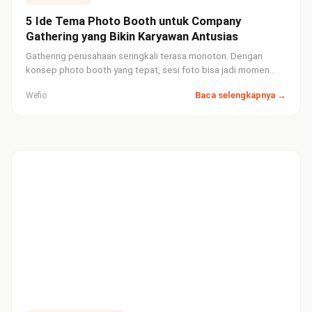
5 Ide Tema Photo Booth untuk Company
Gathering yang Bikin Karyawan Antusias
Gathering perusahaan seringkali terasa monoton. Dengan
konsep photo booth yang tepat, sesi foto bisa jadi momen
paling ditunggu-tunggu — sekaligus konten organik yang
Baca selengkapnya →
Wefio
beredar di LinkedIn dan Instagram karyawan Anda.