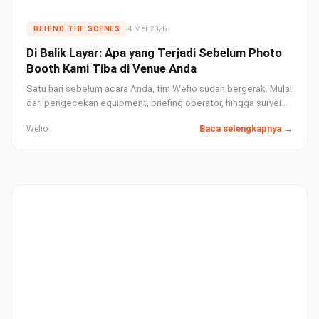
4 Mei 2026
BEHIND THE SCENES
Di Balik Layar: Apa yang Terjadi Sebelum Photo
Booth Kami Tiba di Venue Anda
Satu hari sebelum acara Anda, tim Wefio sudah bergerak. Mulai
dari pengecekan equipment, briefing operator, hingga survei
venue — inilah standar persiapan yang memastikan tidak ada
Baca selengkapnya →
Wefio
yang salah di hari-H.