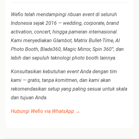
Wefio telah mendampingi ribuan event di seluruh
Indonesia sejak 2016 — wedding, corporate, brand
activation, concert, hingga pameran internasional.
Kami menyediakan Glambot, Matrix Bullet-Time, AI
Photo Booth, Blade360, Magic Mirror, Spin 360°, dan
lebih dari sepuluh teknologi photo booth lainnya.
Konsultasikan kebutuhan event Anda dengan tim
kami — gratis, tanpa komitmen, dan kami akan
rekomendasikan setup yang paling sesuai untuk skala
dan tujuan Anda.
Hubungi Wefio via WhatsApp →