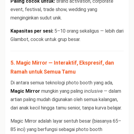
Paling cocok untuk:
Brand activation, corporate
event, festival, trade show, wedding yang
menginginkan sudut unik.
Kapasitas per sesi:
5–10 orang sekaligus — lebih dari
Glambot, cocok untuk grup besar.
5. Magic Mirror — Interaktif, Ekspresif, dan
Ramah untuk Semua Tamu
Di antara semua teknologi photo booth yang ada,
Magic Mirror
mungkin yang paling
inclusive
— dalam
artian paling mudah digunakan oleh semua kalangan,
dari anak kecil hingga tamu senior, tanpa kurva belajar.
Magic Mirror adalah layar sentuh besar (biasanya 65–
85 inci) yang berfungsi sebagai photo booth