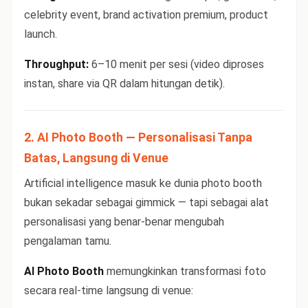
celebrity event, brand activation premium, product
launch.
Throughput:
6–10 menit per sesi (video diproses
instan, share via QR dalam hitungan detik).
2. AI Photo Booth — Personalisasi Tanpa
Batas, Langsung di Venue
Artificial intelligence masuk ke dunia photo booth
bukan sekadar sebagai gimmick — tapi sebagai alat
personalisasi yang benar-benar mengubah
pengalaman tamu.
AI Photo Booth
memungkinkan transformasi foto
secara real-time langsung di venue: