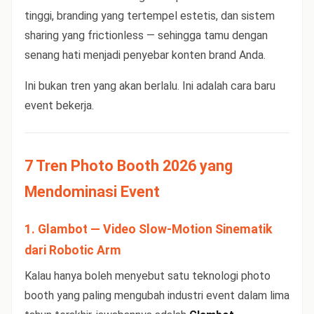
tinggi, branding yang tertempel estetis, dan sistem
sharing yang frictionless — sehingga tamu dengan
senang hati menjadi penyebar konten brand Anda.
Ini bukan tren yang akan berlalu. Ini adalah cara baru
event bekerja.
7 Tren Photo Booth 2026 yang
Mendominasi Event
1. Glambot — Video Slow-Motion Sinematik
dari Robotic Arm
Kalau hanya boleh menyebut satu teknologi photo
booth yang paling mengubah industri event dalam lima