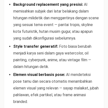
Background replacement yang presisi:
AI
memisahkan subjek dari latar belakang dalam
hitungan milidetik dan menggantinya dengan scene
yang sesuai tema event — pantai tropis, skyline
kota futuristik, hutan musim gugur, atau apapun
yang sudah dikonfigurasi sebelumnya.
Style transfer generatif:
Foto biasa berubah
menjadi karya seni dalam gaya watercolor, oil
painting, cyberpunk, anime, atau vintage film —
dalam hitungan detik.
Elemen visual berbasis pose:
AI mendeteksi
pose tamu dan secara otomatis menambahkan
elemen visual yang relevan — sayap malaikat, jubah
pahlawan, efek partikel, atau frame animasi
branded.