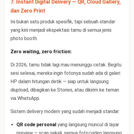
7. Instant Digital Delivery — QR, Cloud Gallery,
dan Zero Print
Ini bukan satu produk spesifik, tapi sebuah
standar
yang kini menjadi ekspektasi tamu di semua jenis
photo booth.
Zero waiting, zero friction:
Di 2026, tamu tidak lagi mau menunggu cetak. Begitu
sesi selesai, mereka ingin fotonya sudah ada di galeri
HP dalam hitungan detik — siap untuk langsung
diupload, dibagikan ke Stories, atau dikirim ke teman
via WhatsApp.
Sistem delivery modern yang sudah menjadi standar:
QR code personal
yang langsung muncul di layar
preview — scan sekali, semua foto/video langsung