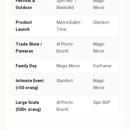
Festival &
Spin 360° /
Magic
Outdoor
Blade360
Mirror
Product
Matrix Bullet-
Glambot
Launch
Time
Trade Show /
AI Photo
Magic
Pameran
Booth
Mirror
Family Day
Magic Mirror
Funframe
Intimate Event
Glambot
Magic
(<50 orang)
Mirror
Large Scale
AI Photo
Spin 360°
(500+ orang)
Booth