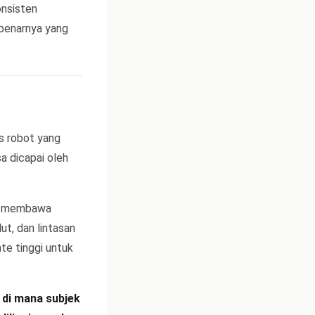
onsisten
ebenarnya yang
s robot yang
sa dicapai oleh
 Ia membawa
t, dan lintasan
te tinggi untuk
 di mana subjek