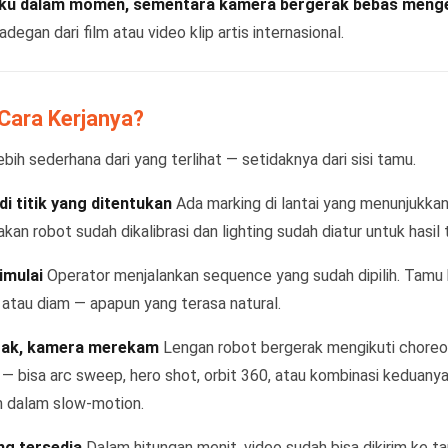
ku dalam momen, sementara kamera bergerak bebas mengel
adegan dari film atau video klip artis internasional.
Cara Kerjanya?
bih sederhana dari yang terlihat — setidaknya dari sisi tamu.
di titik yang ditentukan
Ada marking di lantai yang menunjukkan 
kan robot sudah dikalibrasi dan lighting sudah diatur untuk hasil 
imulai
Operator menjalankan sequence yang sudah dipilih. Tamu
 atau diam — apapun yang terasa natural.
erak, kamera merekam
Lengan robot bergerak mengikuti chore
— bisa arc sweep, hero shot, orbit 360, atau kombinasi keduan
 dalam slow-motion.
ng tersedia
Dalam hitungan menit, video sudah bisa dikirim ke 