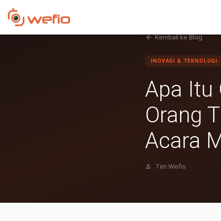
Kembali ke Blog
INOVASI & TEKNOLOGI
Apa It
Orang T
Acara 
Tim Wefio