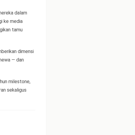
mereka dalam
gi ke media
agikan tamu
berikan dimensi
timewa — dan
hun milestone,
ran sekaligus