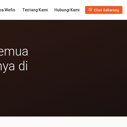
pa Wefio
Tentang Kami
Hubungi Kami
Chat Sekarang
Semua
ya di