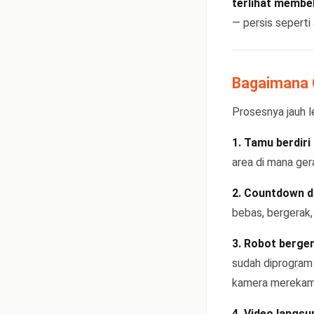
terlihat membe
— persis seperti 
Bagaimana 
Prosesnya jauh le
1. Tamu berdiri 
area di mana gera
2. Countdown d
bebas, bergerak,
3. Robot berg
sudah diprogram 
kamera merekam
4. Video langsu