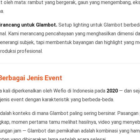
at oleh mata: rambut yang bergerak, gaun yang mengembang, eks
a.
dirancang untuk Glambot.
Setup lighting untuk Glambot berbed
nal. Kami merancang pencahayaan yang menghasilkan dimensi d
enerangi subjek, tapi membentuk bayangan dan highlight yang 
produksi profesional.
Berbagai Jenis Event
kali diperkenalkan oleh Wefio di Indonesia pada
2020
— dan seja
i jenis event dengan karakteristik yang berbeda-beda.
adalah konteks di mana Glambot paling sering bersinar. Pasangan
gkap, momen pertama tamu melihat hasilnya, video yang menyeb
ungan jam — Glambot dan pernikahan adalah kombinasi yang hamp
ten yang dibicarakan lama setelah acara selesai.