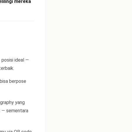
ilingi mereka
posisi ideal —
terbaik.
 bisa berpose
ography yang
ya — sementara
tamu via QR code