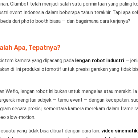
rian. Glambot telah menjadi salah satu permintaan yang paling k
ustri event Indonesia dalam beberapa tahun terakhir. Tapi apa s
eda dari photo booth biasa — dan bagaimana cara kerjanya?
alah Apa, Tepatnya?
sistem kamera yang dipasang pada
lengan robot industri
— jeni
kan di lini produksi otomotif untuk presisi gerakan yang tidak bi
an Wefio, lengan robot ini bukan untuk mengelas atau merakit.
ergerak mengitari subjek — tamu event — dengan kecepatan, sudu
ogram secara presisi, sementara kamera merekam dalam frame ra
deo slow-motion.
sesuatu yang tidak bisa dibuat dengan cara lain:
video sinematik