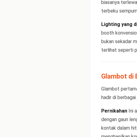
biasanya terlew
terbeku sempurn
Lighting yang 
booth konvensio
bukan sekadar m
terlihat seperti 
Glambot di 
Glambot pertama 
hadir di berbaga
Pernikahan
Ini 
dengan gaun len
kontak dalam hit
menghasilkan kon