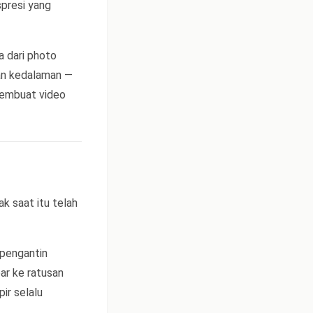
presi yang
a dari photo
an kedalaman —
membuat video
k saat itu telah
 pengantin
ar ke ratusan
ir selalu