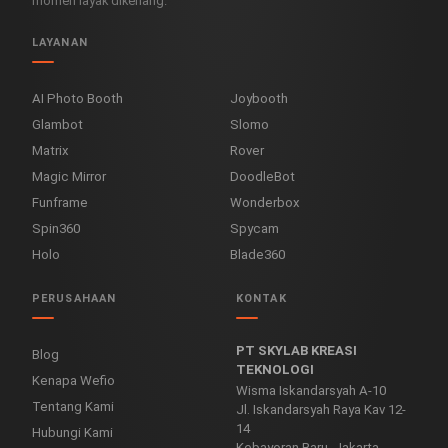
momen layak dikenang.
LAYANAN
AI Photo Booth
Joybooth
Glambot
Slomo
Matrix
Rover
Magic Mirror
DoodleBot
Funframe
Wonderbox
Spin360
Spycam
Holo
Blade360
PERUSAHAAN
KONTAK
PT SKYLAB KREASI
Blog
TEKNOLOGI
Kenapa Wefio
Wisma Iskandarsyah A-10
Tentang Kami
Jl. Iskandarsyah Raya Kav 12-
14
Hubungi Kami
Kebayoran Baru, Jakarta